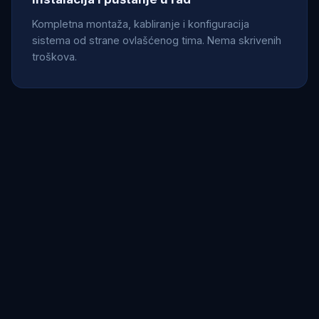
Kompletna montaža, kabliranje i konfiguracija
sistema od strane ovlašćenog tima. Nema skrivenih
troškova.
Daljinski pristup
Pregled kamera i snimaka u realnom vremenu sa bilo
koje lokacije putem mobilnog telefona ili računara,
besplatnom aplikacijom.