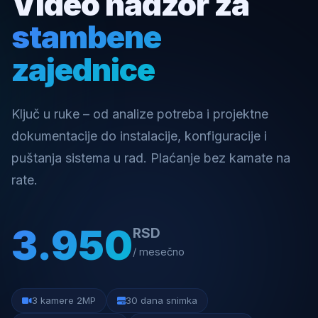
Video nadzor za
stambene
zajednice
Ključ u ruke – od analize potreba i projektne
dokumentacije do instalacije, konfiguracije i
puštanja sistema u rad. Plaćanje bez kamate na
rate.
3.950
RSD
/ mesečno
3 kamere 2MP
30 dana snimka