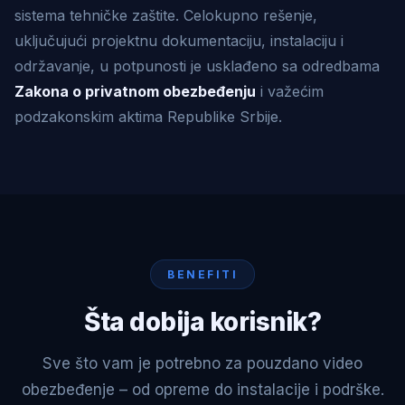
sistema tehničke zaštite. Celokupno rešenje,
uključujući projektnu dokumentaciju, instalaciju i
održavanje, u potpunosti je usklađeno sa odredbama
Zakona o privatnom obezbeđenju
i važećim
podzakonskim aktima Republike Srbije.
BENEFITI
Šta dobija korisnik?
Sve što vam je potrebno za pouzdano video
obezbeđenje – od opreme do instalacije i podrške.