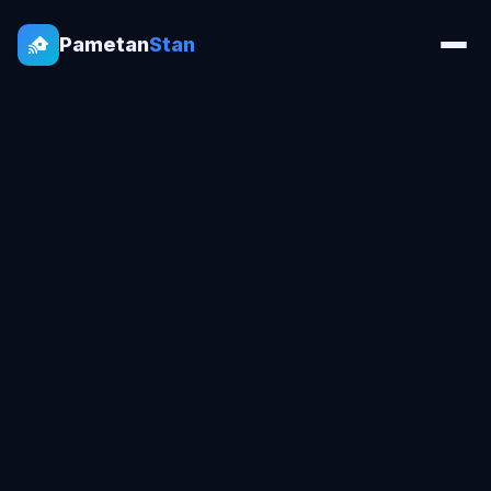
Pametan
Stan